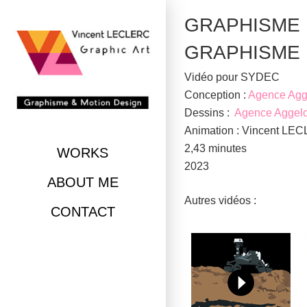
Skip
Home
GRAPHISME
to
content
GRAPHISME Il
Vidéo pour SYDEC
Conception :
Agence Agg
Dessins :
Agence Aggel
Animation : Vincent LE
2,43 minutes
WORKS
2023
ABOUT ME
Autres vidéos :
CONTACT