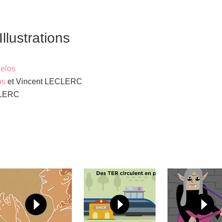
lustrations
elos
os
et Vincent LECLERC
CLERC