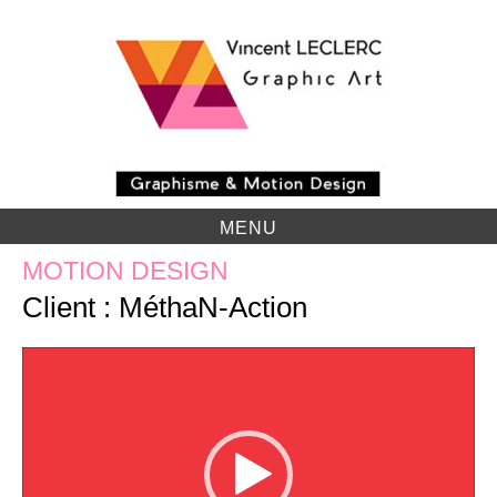
Skip
to
content
MENU
MOTION DESIGN
Client : MéthaN-Action
Lecteur
vidéo