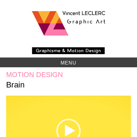
Skip
to
content
MENU
MOTION DESIGN
Brain
Lecteur
vidéo