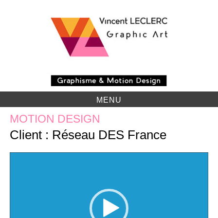
Skip
to
content
MENU
MOTION DESIGN
Client : Réseau DES France
Lecteur
vidéo