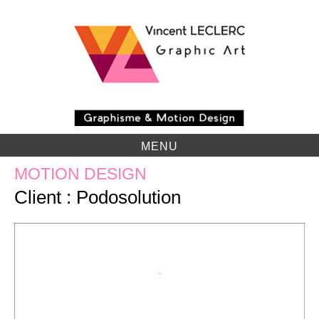
Skip
to
content
MENU
MOTION DESIGN
Client : Podosolution
Lecteur
vidéo